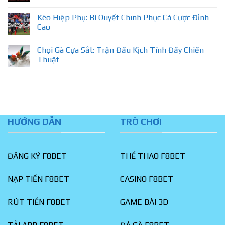
Kèo Hiệp Phụ: Bí Quyết Chinh Phục Cá Cược Đỉnh
Cao
Chọi Gà Cựa Sắt: Trận Đấu Kịch Tính Đầy Chiến
Thuật
HƯỚNG DẪN
TRÒ CHƠI
ĐĂNG KÝ F8BET
THỂ THAO F8BET
NẠP TIỀN F8BET
CASINO F8BET
RÚT TIỀN F8BET
GAME BÀI 3D