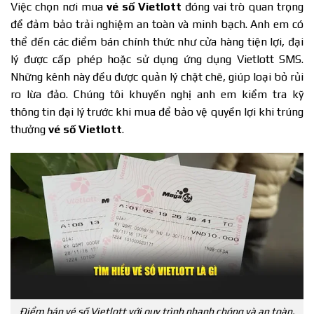
Việc chọn nơi mua
vé số Vietlott
đóng vai trò quan trọng
để đảm bảo trải nghiệm an toàn và minh bạch. Anh em có
thể đến các điểm bán chính thức như cửa hàng tiện lợi, đại
lý được cấp phép hoặc sử dụng ứng dụng Vietlott SMS.
Những kênh này đều được quản lý chặt chẽ, giúp loại bỏ rủi
ro lừa đảo. Chúng tôi khuyến nghị anh em kiểm tra kỹ
thông tin đại lý trước khi mua để bảo vệ quyền lợi khi trúng
thưởng
vé số Vietlott
.
Điểm bán vé số Vietlott với quy trình nhanh chóng và an toàn.