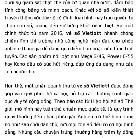
dưới sự giám sát chặt chẽ của cơ quan nhà nước, đảm bảo
tính công bằng và minh bạch. Khác với xổ số kiến thiết
truyền thống với dãy số cố định, loại hình này trao quyền tự
chọn con số, mang đến sự hứng khởi riêng biệt. Ra mắt
chính thức từ năm 2016,
vé số Vietlott
nhanh chóng
chiếm lĩnh thị trường nhờ công nghệ hiện đại, cho phép
anh em tham gia dễ dàng qua điểm bán hoặc nền tảng trực
tuyến. Các sản phẩm nổi bật như Mega 6/45, Power 6/55
hay Keno đều có sức hút riêng, đáp ứng đa dạng nhu cầu
của người chơi.
Hơn thế, một phần doanh thu từ
vé số Vietlott
được đóng
góp vào quỹ phúc lợi xã hội, hỗ trợ các chương trình giáo
dục và y tế cộng đồng. Theo báo cáo từ Hiệp hội Xổ số Thế
giới, mô hình này tuân thủ chuẩn mực quốc tế, từ quy trình
quay thưởng đến phân phối giải. Anh em có thể hình dung
nó như sân chơi dân chủ, nơi mọi con số đều có cơ hội bình
đẳng. Những câu chuyện trúng thưởng hàng trăm tỷ đồng