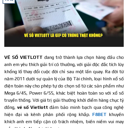
VÉ SỐ VIETLOTT
đang trở thành lựa chọn hàng đầu cho
anh em yêu thích giải trí có thưởng, với giải độc đắc tích lũy
khổng lồ thay đổi cuộc đời chỉ sau một lần quay. Ra đời từ
năm 2011 dưới sự quản lý của Bộ Tài chính, loại hình xổ số
điện toán này cho phép tự do chọn số từ các sản phẩm như
Mega 6/45, Power 6/55, khác biệt hoàn toàn so với xổ số
truyền thống. Với giá trị giải thưởng khởi điểm hàng chục tỷ
đồng,
vé số Vietlott
đảm bảo minh bạch qua công nghệ
hiện đại và kênh phân phối rộng khắp.
F8BET
khuyến
khích anh em tiếp cận có trách nhiệm, biến niềm vui may