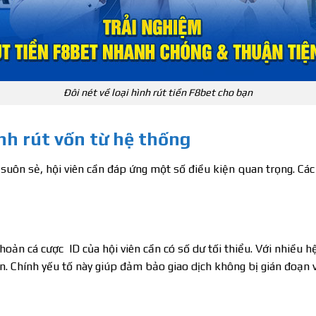
Đôi nét về loại hình rút tiền F8bet cho bạn
ình rút vốn từ hệ thống
 suôn sẻ, hội viên cần đáp ứng một số điều kiện quan trọng. Cá
 khoản cá cược ID của hội viên cần có số dư tối thiểu. Với nhiều
. Chính yếu tố này giúp đảm bảo giao dịch không bị gián đoạn 