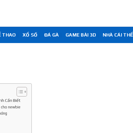
Ể THAO
XỔ SỐ
ĐÁ GÀ
GAME BÀI 3D
NHÀ CÁI TH
nh Cần Biết
et cho newbie
thống