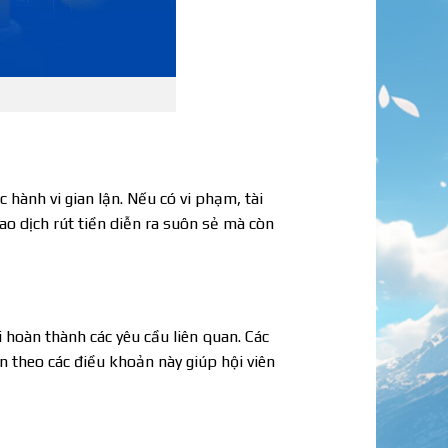
 hành vi gian lận. Nếu có vi phạm, tài
iao dịch rút tiền diễn ra suôn sẻ mà còn
 hoàn thành các yêu cầu liên quan. Các
n theo các điều khoản này giúp hội viên