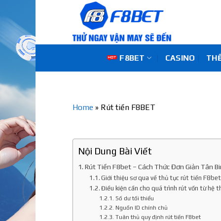
Bỏ
qua
nội
dung
F8BET
CASINO
TH
Home
»
Rút tiền F8BET
Nội Dung Bài Viết
Rút Tiền F8bet – Cách Thức Đơn Giản Tân Bi
Giới thiệu sơ qua về thủ tục rút tiền F8b
Điều kiện cần cho quá trình rút vốn từ hệ 
Số dư tối thiểu
Nguồn ID chính chủ
Tuân thủ quy định rút tiền F8bet