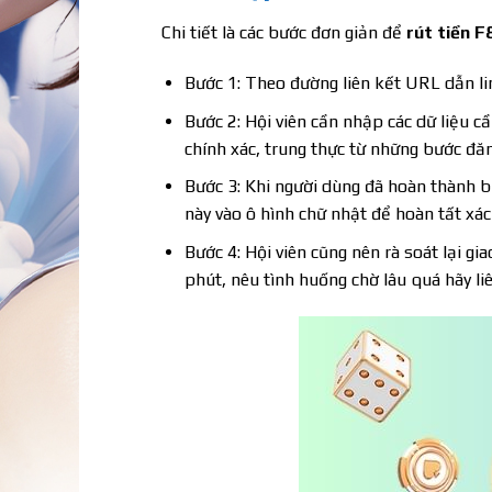
Chi tiết là các bước đơn giản để
rút tiền 
Bước 1: Theo đường liên kết URL dẫn li
Bước 2: Hội viên cần nhập các dữ liệu c
chính xác, trung thực từ những bước đ
Bước 3: Khi người dùng đã hoàn thành 
này vào ô hình chữ nhật để hoàn tất xác
Bước 4: Hội viên cũng nên rà soát lại g
phút, nêu tình huống chờ lâu quá hãy li