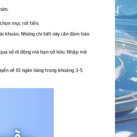
toàn.
chọn mục rút tiền.
 tài khoản. Những chi tiết này cần đảm bảo
 qua số di động mà bạn sở hữu. Nhập mã
chuyển về ID ngân hàng trong khoảng 3-5