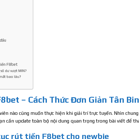
 đầu
tiền F8bet
 số dư vượt MIN?
 mất bao lâu?
F8bet – Cách Thức Đơn Giản Tân Bin
 viên nào cũng muốn thực hiện khi giải trí trực tuyến. Nhìn chun
ạn cần update toàn bộ nội dung quan trọng trong bài viết để t
 tục rút tiền F8bet cho newbie