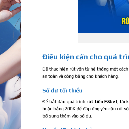
Điều kiện cần cho quá tr
Để thực hiện rút vốn từ hệ thống một cách
an toàn và công bằng cho khách hàng.
Số dư tối thiểu
Để bắt đầu quá trình
rút tiền F8bet
, tài
hoặc bằng 200K để đáp ứng yêu cầu rút vốn
bổ sung thêm vào số dư.