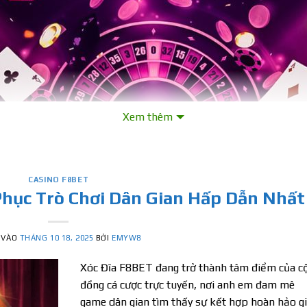
Xem thêm
CASINO F8BET
Phục Trò Chơi Dân Gian Hấp Dẫn Nhất
 VÀO
THÁNG 10 18, 2025
BỞI
EMYW8
Xóc Đĩa F8BET đang trở thành tâm điểm của c
CASINO F8BET – Trải nghiệm sòng bạc thú vị nhất 2025
đồng cá cược trực tuyến, nơi anh em đam mê
game dân gian tìm thấy sự kết hợp hoàn hảo g