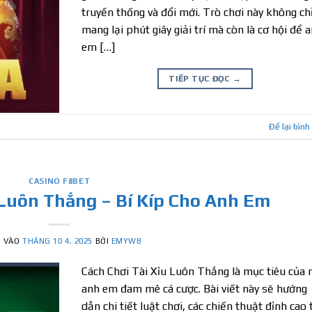
ASINO F8BET?
truyền thống và đổi mới. Trò chơi này không ch
mang lại phút giây giải trí mà còn là cơ hội để 
iện đại nhất trong lĩnh vực cá cược trực tuyến. Với kho trò chơi
em […]
n trải nghiệm hoàn hảo cho mọi hội viên. Nền tảng này không n
 tâm tuyệt đối. Các chính sách bảo mật chặt chẽ, dịch vụ hỗ trợ 
TIẾP TỤC ĐỌC
→
INO F8BET mà bạn không nên bỏ qua.
 hot tại CASINO F8BET
Để lại bình
 trò chơi mà còn tạo nên dấu ấn đặc biệt nhờ các tựa game bài đ
ng nhất tại F8be mà bạn không nên bỏ lỡ.
CASINO F8BET
 Luôn Thắng – Bí Kíp Cho Anh Em
ều biến thể độc đáo
hù hợp với những ai yêu thích sự tính toán và chiến thuật. Tại C
 VÀO
THÁNG 10 4, 2025
BỞI
EMYW8
ùng những phiên bản khác. Mỗi ván bài Poker đều đòi hỏi sự tậ
Cách Chơi Tài Xỉu Luôn Thắng là mục tiêu của 
anh em đam mê cá cược. Bài viết này sẽ hướng
u thích may rủi
dẫn chi tiết luật chơi, các chiến thuật đỉnh cao 