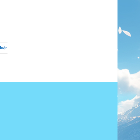
 F8BET có nhiều phiên bản Tài Xỉu khác
khả năng giành chiến thắng trong tựa game
chẽ và dịch vụ hỗ trợ khách hàng 24/7 giúp
 luận