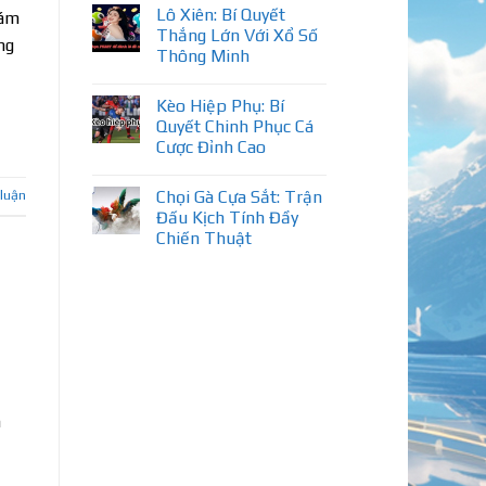
Lô Xiên: Bí Quyết
hám
e này phù hợp cho mọi người chơi từ mới
Thắng Lớn Với Xổ Số
ng
i nhà cái, khiến mỗi lần đặt cược trở nên
Thông Minh
Kèo Hiệp Phụ: Bí
Quyết Chinh Phục Cá
Cược Đỉnh Cao
Chọi Gà Cựa Sắt: Trận
 luận
Đấu Kịch Tính Đầy
Chiến Thuật
h