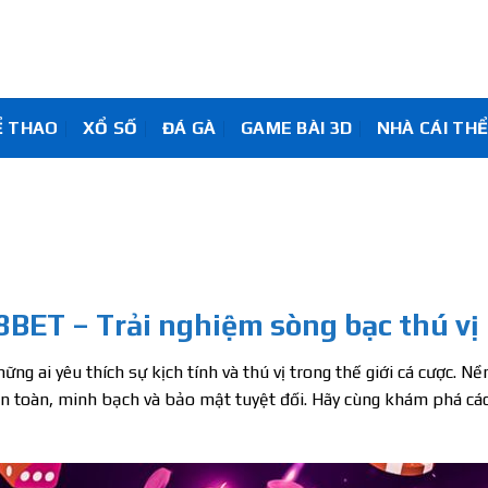
Ể THAO
XỔ SỐ
ĐÁ GÀ
GAME BÀI 3D
NHÀ CÁI TH
BET – Trải nghiệm sòng bạc thú vị
g ai yêu thích sự kịch tính và thú vị trong thế giới cá cược. Nề
an toàn, minh bạch và bảo mật tuyệt đối. Hãy cùng khám phá cá