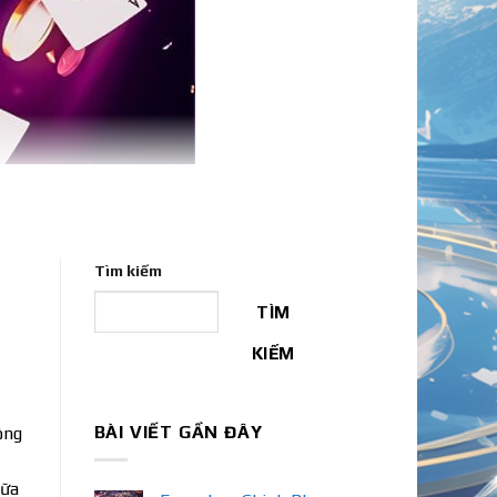
Tìm kiếm
TÌM
KIẾM
BÀI VIẾT GẦN ĐÂY
ộng
iữa