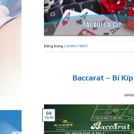
Blackjack – Thử thách vượt qua 
Đăng trong
CASINO F8BET
Blackjack là trò chơi bài đầy kịch tính, y
đa dạng với giao diện hấp dẫn mang lại trả
chiến thắng trong tựa game này.
Baccarat – Bí Kí
Rồng Hổ – Trò chơi nhanh gọn ch
Rồng Hổ là một tựa game đơn giản và nhan
ĐĂNG
tham gia vào cuộc chơi đầy kịch tính. Với 
thắng trong từng ván bài.
04
Th10
Tài Xỉu – Cược theo sự may mắn 