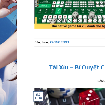
Baccarat là một trong những trò chơi đơn 
bắt đầu đến kỳ cựu. Đến với CASINO F8BET,
hồi hộp hơn bao giờ hết.
Đăng trong
CASINO F8BET
Tài Xỉu – Bí Quyết 
ĐĂNG
04
Th10