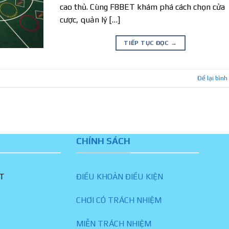
với cách chơi đơn giản nhưng không kém phần kịch tính. CASINO
cao thủ. Cùng F8BET khám phá cách chọn cửa
 cựu. Khả năng dự đoán và lựa chọn chính xác sẽ giúp bạn tăng 
cược, quản lý […]
TIẾP TỤC ĐỌC
→
trợ khách hàng tại F8BET
nghiệm của hội viên lên hàng đầu. Các chính sách bảo mật chặt 
Để lại bình
y.
CHÍNH SÁCH
T
ĐIỀU KHOẢN ĐIỀU KIỆN
CHƠI CÓ TRÁCH NHIỆM
MIỄN TRÁCH NHIỆM