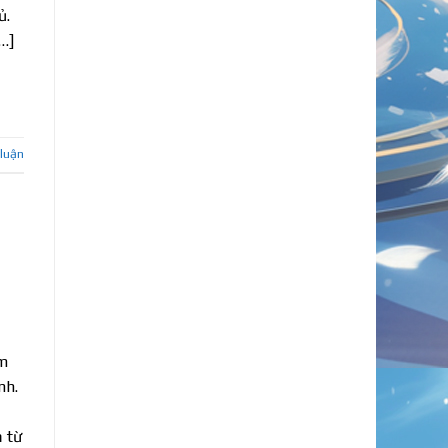
ủ.
…]
 luận
g. Trong CASINO F8BET, phiên bản Blackjack
 lý vốn và tính toán sẽ là chìa khóa để bạn
ỉ cần chọn Rồng hoặc Hổ, bạn đã có thể
cao để người chơi tăng khả năng chiến
em
nh.
ả từ