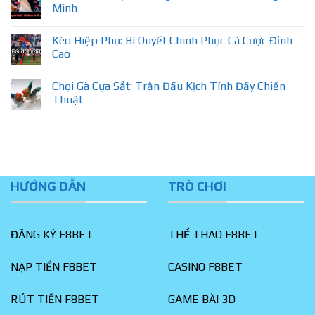
Minh
Kèo Hiệp Phụ: Bí Quyết Chinh Phục Cá Cược Đỉnh
Cao
Chọi Gà Cựa Sắt: Trận Đấu Kịch Tính Đầy Chiến
Thuật
HƯỚNG DẪN
TRÒ CHƠI
ĐĂNG KÝ F8BET
THỂ THAO F8BET
NẠP TIỀN F8BET
CASINO F8BET
RÚT TIỀN F8BET
GAME BÀI 3D