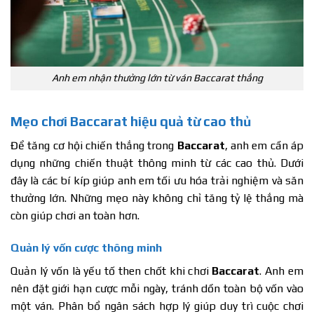
Anh em nhận thưởng lớn từ ván Baccarat thắng
Mẹo chơi Baccarat hiệu quả từ cao thủ
Để tăng cơ hội chiến thắng trong
Baccarat
, anh em cần áp
dụng những chiến thuật thông minh từ các cao thủ. Dưới
đây là các bí kíp giúp anh em tối ưu hóa trải nghiệm và săn
thưởng lớn. Những mẹo này không chỉ tăng tỷ lệ thắng mà
còn giúp chơi an toàn hơn.
Quản lý vốn cược thông minh
Quản lý vốn là yếu tố then chốt khi chơi
Baccarat
. Anh em
nên đặt giới hạn cược mỗi ngày, tránh dồn toàn bộ vốn vào
một ván. Phân bổ ngân sách hợp lý giúp duy trì cuộc chơi