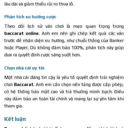
lâu dài và giảm thiểu rủi ro thua lỗ.
Phân tích xu hướng cược
Theo dõi lịch sử ván chơi là mẹo quan trọng trong
baccarat online
. Anh em nên ghi chép kết quả các ván
trước để nhận diện xu hướng, như chuỗi thắng của Banker
hoặc Player. Dù không đảm bảo 100%, phân tích này giúp
đưa ra quyết định cược sáng suốt hơn.
Chọn nhà cái uy tín
Một nhà cái đáng tin cậy là yếu tố quyết định trải nghiệm
chơi
Baccarat
. Anh em cần chọn nền tảng được cấp phép,
có hệ thống bảo mật cao và trả thưởng minh bạch. Điều
này đảm bảo an toàn tài chính và mang lại sự yên tâm khi
tham gia.
Kết luận