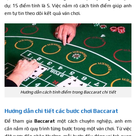
dụ: 15 điểm tính là 5. Việc nắm rõ cách tính điểm giúp anh
em tự tin theo dõi kết quả ván chơi.
Hướng dẫn cách tính điểm trong Baccarat chi tiết
Hướng dẫn chi tiết các bước chơi Baccarat
Để tham gia
Baccarat
một cách chuyên nghiệp, anh em
cần nắm rõ quy trình từng bước trong một ván chơi. Từ việc