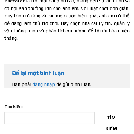
Baccarat
là trò chơi bài đỉnh cao, mang đến sự kịch tính và
cơ hội săn thưởng lớn cho anh em. Với luật chơi đơn giản,
quy trình rõ ràng và các mẹo cược hiệu quả, anh em có thể
dễ dàng làm chủ trò chơi. Hãy chọn nhà cái uy tín, quản lý
vốn thông minh và phân tích xu hướng để tối ưu hóa chiến
thắng.
Để lại một bình luận
Bạn phải
đăng nhập
để gửi bình luận.
Tìm kiếm
TÌM
KIẾM