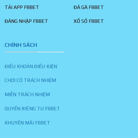
TẢI APP F8BET
ĐÁ GÀ F8BET
ĐĂNG NHẬP F8BET
XỔ SỐ F8BET
CHÍNH SÁCH
ĐIỀU KHOẢN ĐIỀU KIỆN
CHƠI CÓ TRÁCH NHIỆM
MIỄN TRÁCH NHIỆM
QUYỀN RIÊNG TƯ F8BET
KHUYẾN MÃI F8BET