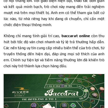
cơ hội thắng lớn. Với giao diện hiện đại, thao tác đơn giản
và kết quả minh bạch, trò chơi này mang đến trải nghiệm
mượt mà trên mọi thiết bị. Anh em có thể tham gia bất cứ
lúc nào, từ nhà riêng hay khi đang di chuyển, chỉ cần một
chiếc điện thoại thông minh.
Không chỉ mang tính giải trí cao,
baccarat online
còn thu
hút bởi tốc độ ván chơi nhanh và tỷ lệ trả thưởng hấp dẫn.
Các nền tảng uy tín cung cấp nhiều biến thể của trò chơi, từ
truyền thống đến hiện đại, đáp ứng mọi sở thích của anh
em. Chính sự tiện lợi và tiềm năng thưởng lớn đã khiến trò
chơi này trở thành lựa chọn hàng đầu.