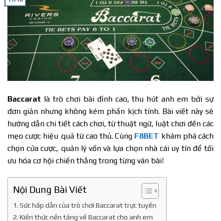
Baccarat
là trò chơi bài đỉnh cao, thu hút anh em bởi sự
đơn giản nhưng không kém phần kịch tính. Bài viết này sẽ
hướng dẫn chi tiết cách chơi, từ thuật ngữ, luật chơi đến các
mẹo cược hiệu quả từ cao thủ. Cùng
F8BET
khám phá cách
chọn cửa cược, quản lý vốn và lựa chọn nhà cái uy tín để tối
ưu hóa cơ hội chiến thắng trong từng ván bài!
Nội Dung Bài Viết
Sức hấp dẫn của trò chơi Baccarat trực tuyến
Kiến thức nền tảng về Baccarat cho anh em