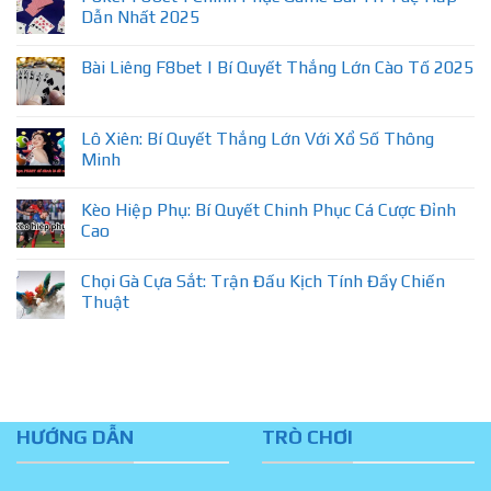
Dẫn Nhất 2025
Bài Liêng F8bet | Bí Quyết Thắng Lớn Cào Tố 2025
Lô Xiên: Bí Quyết Thắng Lớn Với Xổ Số Thông
Minh
Kèo Hiệp Phụ: Bí Quyết Chinh Phục Cá Cược Đỉnh
Cao
Chọi Gà Cựa Sắt: Trận Đấu Kịch Tính Đầy Chiến
Thuật
HƯỚNG DẪN
TRÒ CHƠI