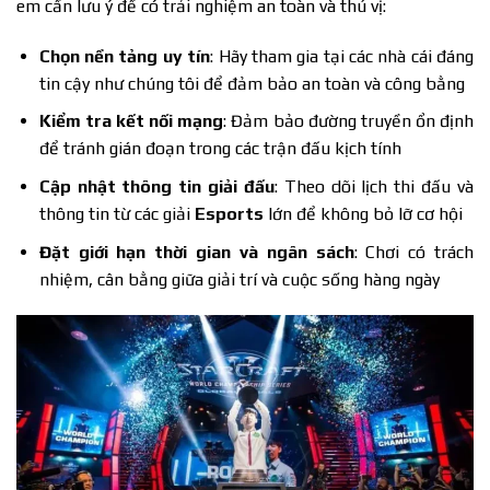
em cần lưu ý để có trải nghiệm an toàn và thú vị:
Chọn nền tảng uy tín
: Hãy tham gia tại các nhà cái đáng
tin cậy như chúng tôi để đảm bảo an toàn và công bằng
Kiểm tra kết nối mạng
: Đảm bảo đường truyền ổn định
để tránh gián đoạn trong các trận đấu kịch tính
Cập nhật thông tin giải đấu
: Theo dõi lịch thi đấu và
thông tin từ các giải
Esports
lớn để không bỏ lỡ cơ hội
Đặt giới hạn thời gian và ngân sách
: Chơi có trách
nhiệm, cân bằng giữa giải trí và cuộc sống hàng ngày