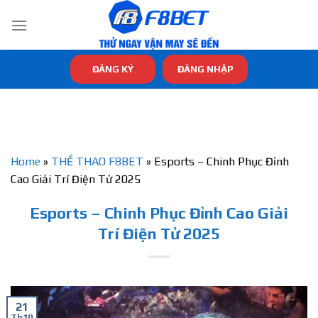
Bỏ
qua
nội
dung
ĐĂNG KÝ
ĐĂNG NHẬP
Home
»
THỂ THAO F8BET
»
Esports – Chinh Phục Đỉnh
Cao Giải Trí Điện Tử 2025
Esports – Chinh Phục Đỉnh Cao Giải
Trí Điện Tử 2025
21
Th10