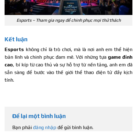
Esports – Tham gia ngay để chinh phục mọi thử thách
Kết luận
Esports
không chỉ là trò chơi, mà là nơi anh em thể hiện
bản lĩnh và chinh phục đam mê. Với những tựa
game đỉnh
cao
, bí kíp từ cao thủ và sự hỗ trợ từ nền tảng, anh em đã
sẵn sàng để bước vào thế giới thể thao điện tử đầy kịch
tính.
Để lại một bình luận
Bạn phải
đăng nhập
để gửi bình luận.